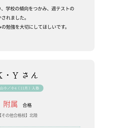
り、学校の傾向をつかみ、週テストの
かされました。
みの勉強を大切にしてほしいです。
K・Y さん
山小／小4（11月）入塾
附属
合格
【その他合格校】北陸