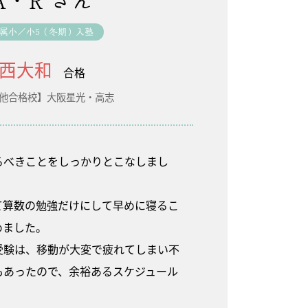
A・R さん
属小／小5（冬期）入塾
西大和
合格
他合格校】大阪星光・高志
るべきことをしっかりとこなしまし
て算数の勉強だけにして早めに寝るこ
めました。
受験は、移動が大変で疲れてしまい不
もあったので、余裕あるスケジュール