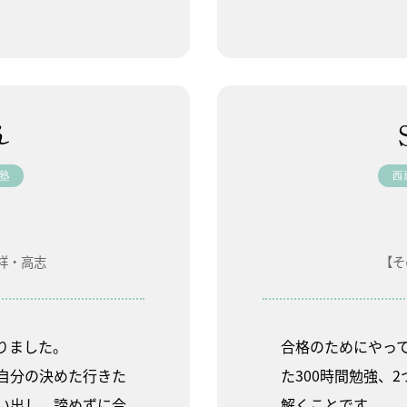
ん
塾
西
祥・高志
【そ
りました。
合格のためにやっ
自分の決めた行きた
た300時間勉強、
い出し、諦めずに合
解くことです。