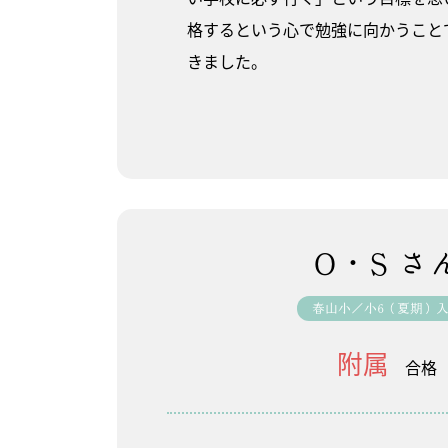
格するという心で勉強に向かうこと
きました。
O・S さ
春山小／小6（夏期）
附属
合格