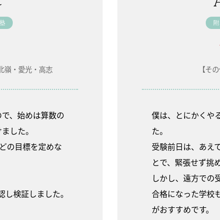
ん
塾
附
北嶺・愛光・高志
【その
ので、始めは算数の
僕は、とにかくや
けました。
た。
などの目標を定めな
受験前日は、あえ
とで、緊張せず挑
しかし、遠方での
認し検証しました。
合格になった学校
がおすすめです。