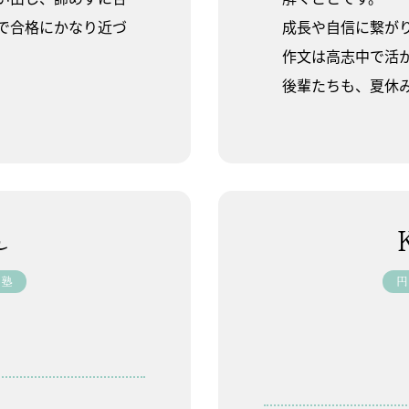
で合格にかなり近づ
成長や自信に繋が
作文は高志中で活
後輩たちも、夏休
ん
入塾
円