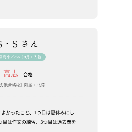
S・S さん
藤島小／小5（9月）入塾
高志
合格
の他合格校】附属・北陸
てよかったこと、1つ目は夏休みにし
2つ目は作文の練習、3つ目は過去問を