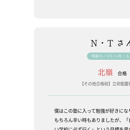
N・T さ
明新小／小5（4月）入
北嶺
合格
【その他合格校】立命館慶
僕はこの塾に入って勉強が好きにな
もちろん辛い時もありましたが、「
い学校に必ず行く」という目標を思