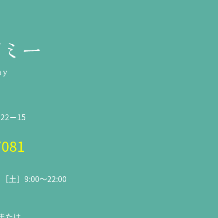
2－15
7081
0
［土］9:00～22:00
または