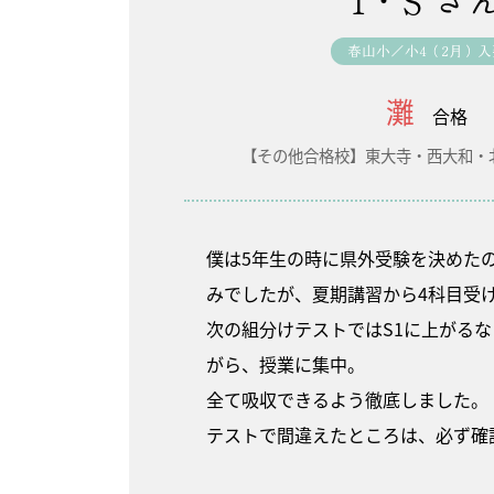
I・S さ
春山小／小4（2月）入
灘
合格
【その他合格校】東大寺・西大和・
僕は5年生の時に県外受験を決めた
みでしたが、夏期講習から4科目受
次の組分けテストではS1に上がる
がら、授業に集中。
全て吸収できるよう徹底しました。
テストで間違えたところは、必ず確