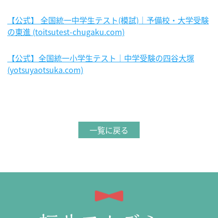
【公式】 全国統一中学生テスト(模試)｜予備校・大学受験
の東進 (toitsutest-chugaku.com)
【公式】全国統一小学生テスト｜中学受験の四谷大塚
(yotsuyaotsuka.com)
一覧に戻る